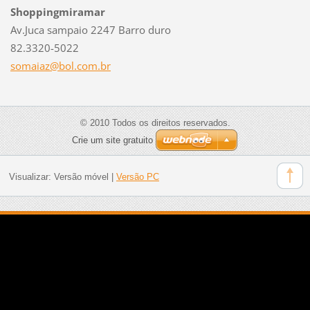
Shoppingmiramar
Av.Juca sampaio 2247 Barro duro
82.3320-5022
somaiaz@
bol.com.
br
© 2010 Todos os direitos reservados.
Crie um site gratuito
Visualizar:
Versão móvel
|
Versão PC