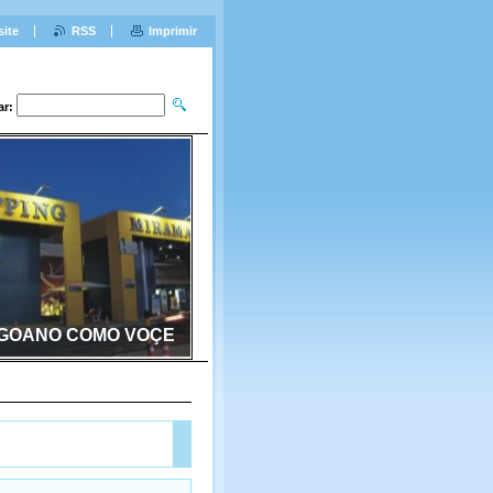
site
RSS
Imprimir
ar:
GOANO COMO VOÇE