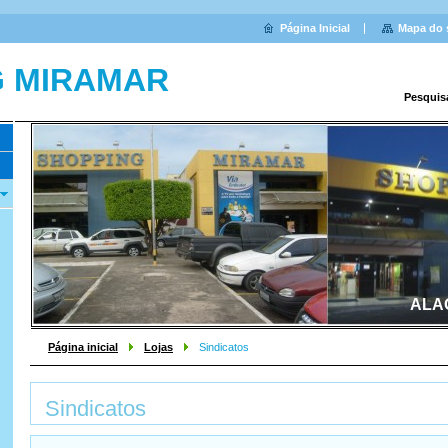
Página Inicial
Mapa do 
G MIRAMAR
Pesquis
ALA
Página inicial
Lojas
Sindicatos
Sindicatos