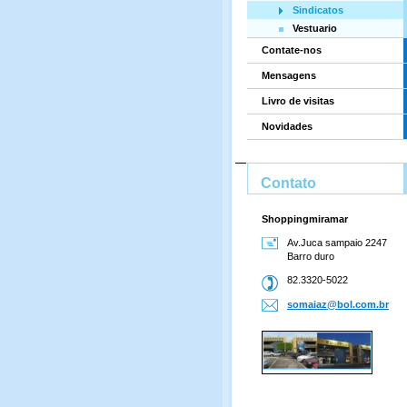
Sindicatos
Vestuario
Contate-nos
Mensagens
Livro de visitas
Novidades
Contato
Shoppingmiramar
Av.Juca sampaio 2247
Barro duro
82.3320-5022
somaiaz@
bol.com.
br