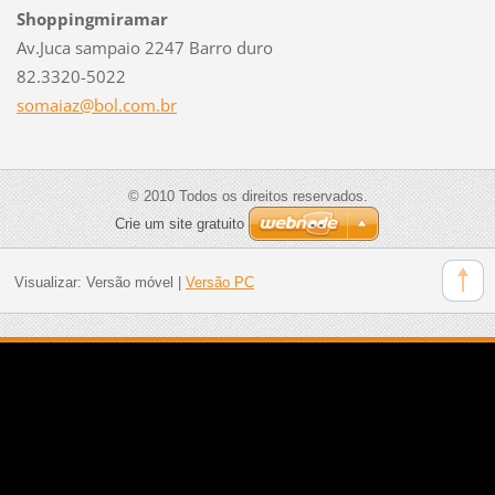
Shoppingmiramar
Av.Juca sampaio 2247 Barro duro
82.3320-5022
somaiaz@
bol.com.
br
© 2010 Todos os direitos reservados.
Crie um site gratuito
Visualizar:
Versão móvel
|
Versão PC