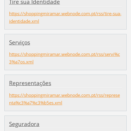
Tire sua Identidade
https://shoppingmiramar.webnode.com.pt/rss/tire-sua-
identidade.xml
Serviços
https://shoppingmiramar.webnode.com.pt/rss/servi%c
3%a7os.xml
Representações
https://shoppingmiramar.webnode.com.pt/rss/represe
nta%c3%a7%c3%b5es.xml
Seguradora