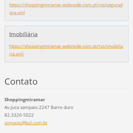
https://shoppingmiramar.webnode.com.pt/rss/segurad
ora.xml
Imobiliária
https://shoppingmiramar.webnode.com.pt/rss/imobilia
ria.xml
Contato
Shoppingmiramar
Av.Juca sampaio 2247 Barro duro
82.3320-5022
somaiaz@
bol.com.
br