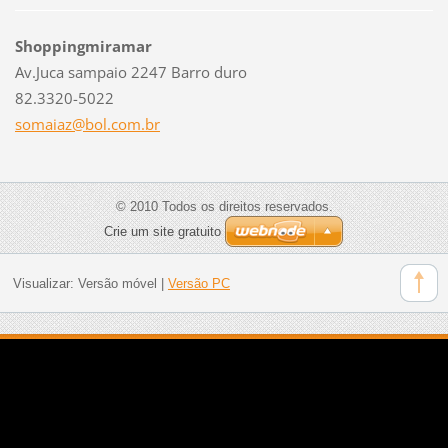
Shoppingmiramar
Av.Juca sampaio 2247 Barro duro
82.3320-5022
somaiaz@
bol.com.
br
© 2010 Todos os direitos reservados.
Crie um site gratuito
Visualizar:
Versão móvel
|
Versão PC