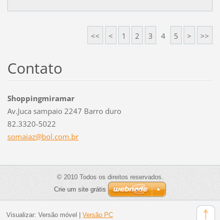
<<
<
1
2
3
4
5
>
>>
Contato
Shoppingmiramar
Av.Juca sampaio 2247 Barro duro
82.3320-5022
somaiaz@
bol.com.
br
© 2010 Todos os direitos reservados.
Crie um site grátis
Visualizar:
Versão móvel
|
Versão PC