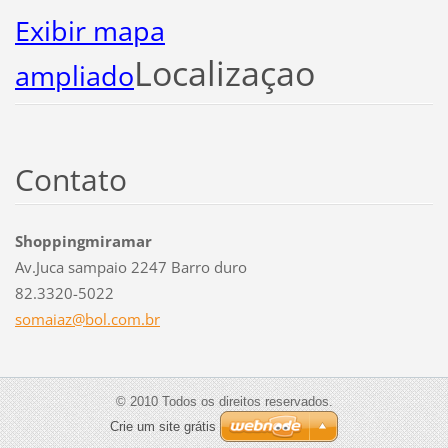
Exibir mapa
Localizaçao
ampliado
Contato
Shoppingmiramar
Av.Juca sampaio 2247 Barro duro
82.3320-5022
somaiaz@
bol.com.
br
© 2010 Todos os direitos reservados.
Crie um site grátis