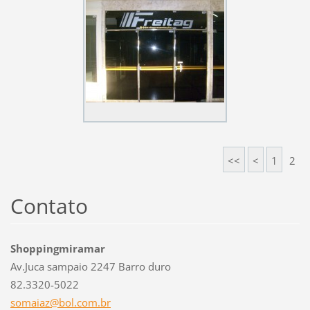
<<
<
1
2
Contato
Shoppingmiramar
Av.Juca sampaio 2247 Barro duro
82.3320-5022
somaiaz@
bol.com.
br