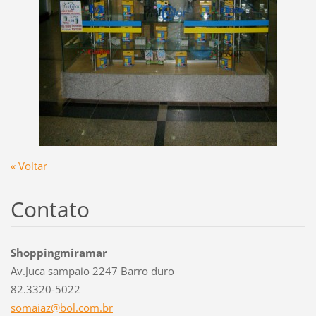
« Voltar
Contato
Shoppingmiramar
Av.Juca sampaio 2247 Barro duro
82.3320-5022
somaiaz@
bol.com.
br